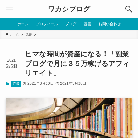
ワカシブログ
ホーム
プロフィール
ブログ
読書
お問い合わせ
ホーム
読書
ヒマな時間が資産になる！「副業
2021
ブログで月に３５万稼げるアフィ
3/28
リエイト」
2021年3月10日
2021年3月28日
読書