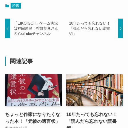
読書
「EIKO!GO!!」ゲーム実況
10年たっても忘れない！
は神回連発！狩野英孝さん
「読んだら忘れない読書
のYouTubeチャンネル
術」
関連記事
ちょっと作家になりたくな
10年たっても忘れない！
った本！「元彼の遺言状」
「読んだら忘れない読書
術」
2021年4月8日