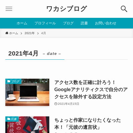
ワカシブログ
ホーム
プロフィール
ブログ
読書
お問い合わせ
ホーム
2021年
4月
2021年4月
– date –
アクセス数を正確に計ろう！
ブログ
Googleアナリティクスで自分のア
クセスを除外する設定方法
2021年4月15日
ちょっと作家になりたくなった
読書
本！「元彼の遺言状」