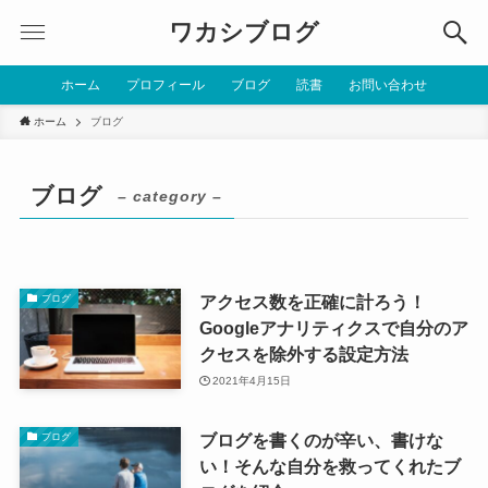
ワカシブログ
ホーム
プロフィール
ブログ
読書
お問い合わせ
ホーム
ブログ
ブログ
– category –
アクセス数を正確に計ろう！
ブログ
Googleアナリティクスで自分のア
クセスを除外する設定方法
2021年4月15日
ブログを書くのが辛い、書けな
ブログ
い！そんな自分を救ってくれたブ