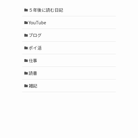
５年後に読む日記
YouTube
ブログ
ポイ活
仕事
読書
雑記